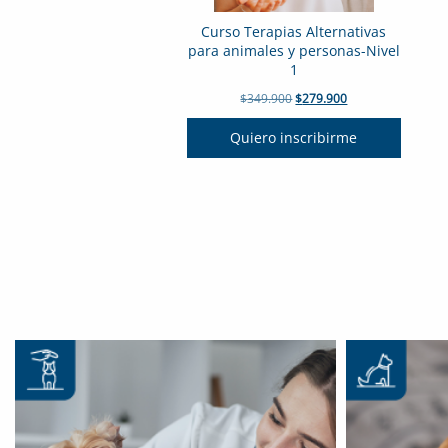
Curso Terapias Alternativas
para animales y personas-Nivel
1
El
El
$
349.900
$
279.900
precio
precio
original
actual
Quiero inscribirme
era:
es:
$349.900.
$279.900.