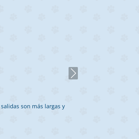
Next
 salidas son más largas y
“Messi es un p
nosotros, lleg
Carolina quien
progresado much