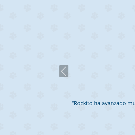
Previous
más amoroso con
“Rockito ha avanzado muc
daron a la Dra.
lsividad! Hemos
r darle una vida