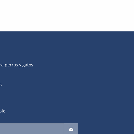
ra perros y gatos
s
ble