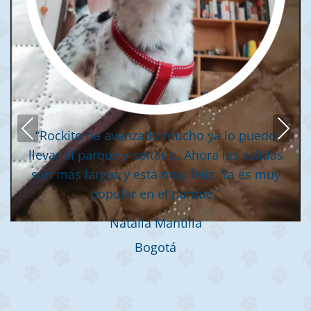
Previous
Next
“Rockito ha avanzado mucho ya lo puedo
llevar al parque y soltarlo. Ahora las salidas
son más largas y está muy feliz. Ya es muy
popular en el parque.”
Natalia Mantilla
Bogotá