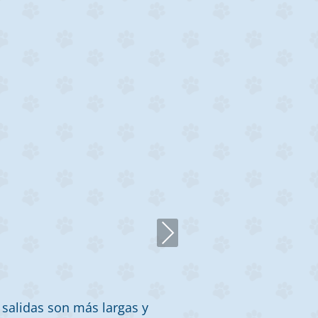
Next
 salidas son más largas y
“Messi es un p