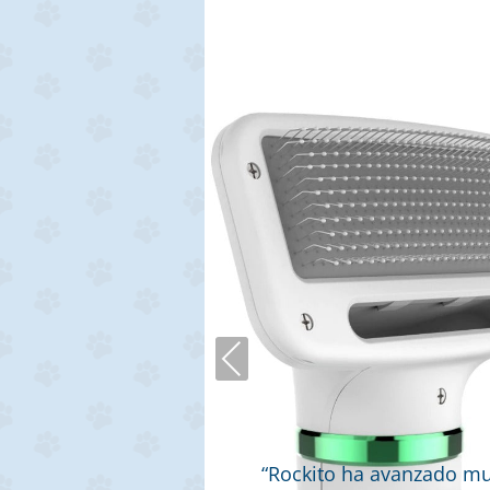
Previous
más amoroso con
“Rockito ha avanzado muc