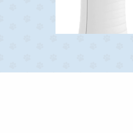
daron a la Dra.
lsividad! Hemos
r darle una vida