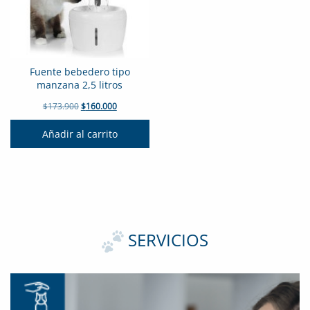
Fuente bebedero tipo
manzana 2,5 litros
El
El
$
173.900
$
160.000
precio
precio
original
actual
Añadir al carrito
era:
es:
$173.900.
$160.000.
SERVICIOS